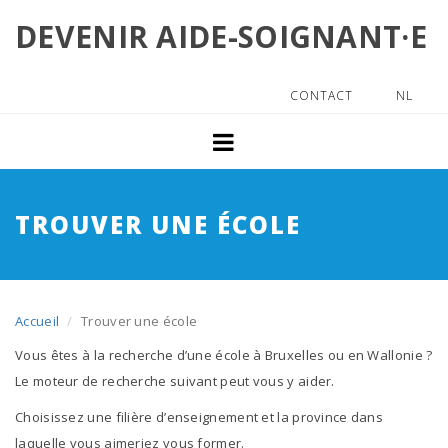
Aller
DEVENIR AIDE-SOIGNANT·E
au
Accueil
contenu
principal
Le métier
CONTACT
NL
Top
Menu
Le métier d'aide-soigna
Les qualités de l’aide-
TROUVER UNE ÉCOLE
Les débouchés
Plus d'infos
Accueil
Trouver une école
Se former
Vous êtes à la recherche d’une école à Bruxelles ou en Wallonie ?
Plein exercice
Le moteur de recherche suivant peut vous y aider.
Choisissez une filière d’enseignement et la province dans
Enseignement pour Adu
laquelle vous aimeriez vous former.