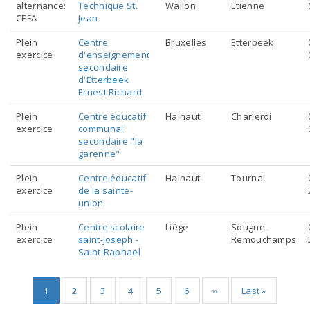
alternance:
Technique St.
Wallon
Etienne
CEFA
Jean
Plein
Centre
Bruxelles
Etterbeek
exercice
d'enseignement
secondaire
d'Etterbeek
Ernest Richard
Plein
Centre éducatif
Hainaut
Charleroi
exercice
communal
secondaire "la
garenne"
Plein
Centre éducatif
Hainaut
Tournai
exercice
de la sainte-
union
Plein
Centre scolaire
Liège
Sougne-
exercice
saint-joseph -
Remouchamps
Saint-Raphaël
Pagination
Page
1
Page
2
Page
3
Page
4
Page
5
Page
6
Page
››
Dernière
Last »
actuelle
suivante
page