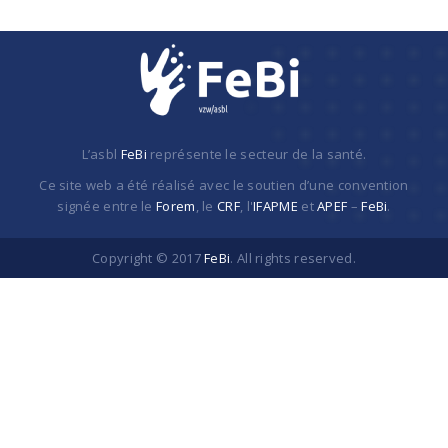
L’asbl
FeBi
représente le secteur de la santé.
Ce site web a été réalisé avec le soutien d’une convention
signée entre le
Forem
, le
CRF
, l'
IFAPME
et
APEF
–
FeBi
.
Copyright © 2017
FeBi
. All rights reserved.