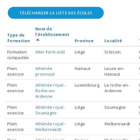
Allocation d’études
TÉLÉCHARGER LA LISTE DES ÉCOLES
Travailleur·euse
Nom de
l'établissement
Type de
Le congé-éducation 
Trier
formation
Province
Localité
par
Tremplin aide-soigna
ordre
Formation
Alter-Form asbl
Liège
Sclessin
décroissant
compactée
(uniquement secteur 
Plein
Athénée
Hainaut
Leuze-en-
maisons de repos et
exercice
provincial
Hainaut
Plein
Athénée royal -
Luxembourg
La roche-en-
Le crédit-temps et in
exercice
Roche-en-
Ardenne
Ardenne
de carrière
Plein
Athénée royal -
Liège
Soumagne
exercice
Soumagne
PentaPlus
Plein
Athénée royal -
Liège
Welkenraedt
#choisislessoins
exercice
Welkenraedt