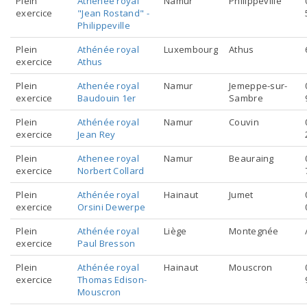
Plein
Athénée royal
Namur
Philippeville
Demandeur·euse·s d’e
exercice
"Jean Rostand" -
Philippeville
Réfugié·e·s
Plein
Athénée royal
Luxembourg
Athus
exercice
Athus
Exercer
Plein
Athenée royal
Namur
Jemeppe-sur-
exercice
Baudouin 1er
Sambre
Agrément
Plein
Athénée royal
Namur
Couvin
exercice
Jean Rey
Visa
Plein
Athenee royal
Namur
Beauraing
Numéro d’INAMI pour le
exercice
Norbert Collard
domicile
Plein
Athénée royal
Hainaut
Jumet
exercice
Orsini Dewerpe
Reconnaissance des d
Plein
Athénée royal
Liège
Montegnée
exercice
Paul Bresson
étrangers
Plein
Athénée royal
Hainaut
Mouscron
exercice
Thomas Edison-
Mouscron