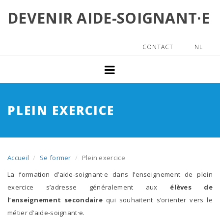
Aller
DEVENIR AIDE-SOIGNANT·E
au
Accueil
contenu
principal
Le métier
CONTACT
NL
Top
Menu
Le métier d'aide-soignant·e
Les qualités de l’aide-soignant·e
PLEIN EXERCICE
Les débouchés
Plus d'infos
Accueil
Se former
Plein exercice
Se former
La formation d’aide-soignant·e dans l’enseignement de plein
Plein exercice
exercice s’adresse généralement aux
élèves de
l’enseignement secondaire
qui souhaitent s’orienter vers le
Enseignement pour Adultes
métier d’aide-soignant·e.