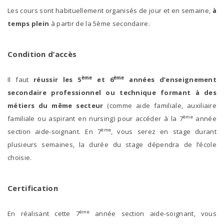
Formation en alternance
Les cours sont habituellement organisés de jour et en semaine,
à
temps plein
à partir de la 5ème secondaire.
Formation compactée
Condition d’accès
Formations complémentaires
ème
ème
Il faut
réussir les
5
et 6
années d’enseignement
Formation complémentaire de
secondaire professionnel ou technique formant à des
150h (5 nouveaux actes
métiers du même secteur
(comme aide familiale, auxiliaire
délégués)
ème
familiale ou aspirant en nursing) pour accéder à la 7
année
ème
section aide-soignant. En 7
, vous serez en stage durant
Trouver une école
plusieurs semaines, la durée du stage dépendra de l’école
choisie.
Soutien à la formation
Jeune
Certification
Formation en alternance
ème
En réalisant cette 7
année section aide-soignant, vous