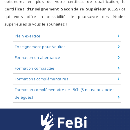
obtiendrez en plus de votre certificat de qualification, le
Allocation d’études
Certificat d’Enseignement Secondaire Supérieur
(CESS) ce
qui vous offre la possibilité de poursuivre des études
Travailleur·euse
supérieures si vous le souhaitez !
Le congé-éducation payé
Plein exercice
Sub
Tremplin aide-soignant·e
Enseignement pour Adultes
menu
(uniquement secteur privé-
(se
Formation en alternance
former)
maisons de repos et MRS)
Formation compactée
Formations complémentaires
Le crédit-temps et interruption
Formation complémentaire de 150h (5 nouveaux actes
de carrière
délégués)
PentaPlus
#choisislessoins